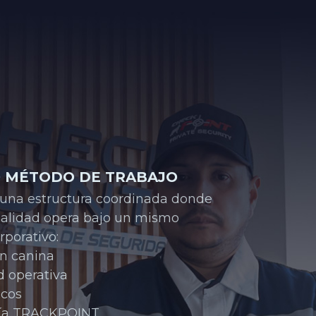
 MÉTODO DE TRABAJO
 una estructura coordinada donde 
alidad opera bajo un mismo 
rporativo:
ón canina
d operativa
icos
gía TRACKPOINT