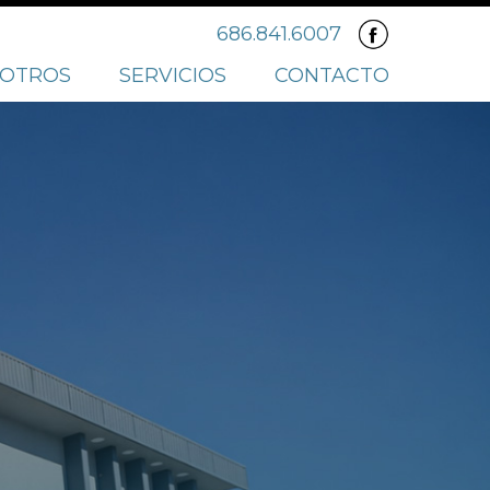
686.841.6007
OTROS
SERVICIOS
CONTACTO