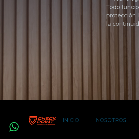
Todo funci
protección 
la continui
INICIO
NOSOTROS