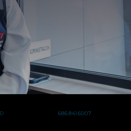
686.841.6007
AD