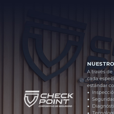
NUESTRO
A través de
cada especi
estándar co
Inspecci
Segurida
Diagnóst
Tecnolo